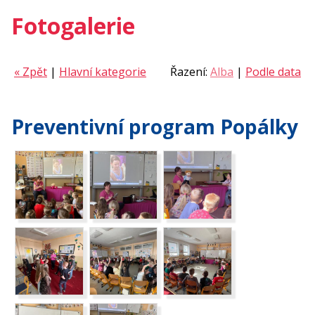
Fotogalerie
« Zpět
|
Hlavní kategorie
Řazení:
Alba
|
Podle data
Preventivní program Popálky