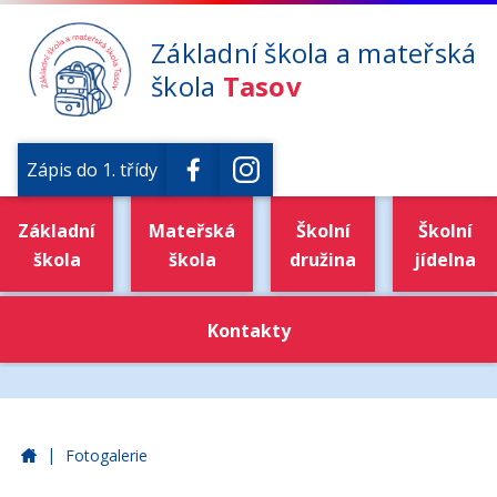
Základní škola a mateřská
škola
Tasov
Zápis do 1. třídy
Základní
Mateřská
Školní
Školní
škola
škola
družina
jídelna
Kontakty
|
Základní škola a mateřská škola Tasov
Fotogalerie