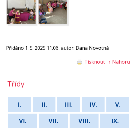
Přidáno 1. 5. 2025 11.06, autor: Dana Novotná
Tisknout
↑ Nahoru
Třídy
I.
II.
III.
IV.
V.
VI.
VII.
VIII.
IX.