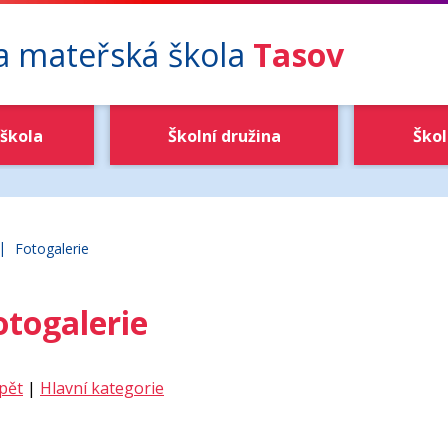
 a mateřská škola
Tasov
škola
Školní družina
Škol
|
ákladní škola a mateřská škola Tasov
Fotogalerie
otogalerie
pět
|
Hlavní kategorie