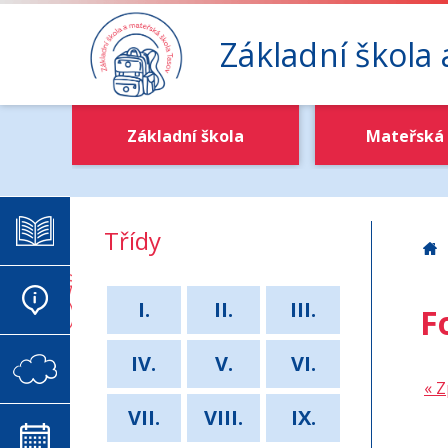
Základní škola
Základní škola
Mateřská 
ELEKTRONICKÁ ŽÁKOVSKÁ
Třídy
Z
AKTUALITY
I.
II.
III.
F
IV.
V.
VI.
VIRTUÁLNÍ SCHRÁNKA DŮVĚRY
« Z
VII.
VIII.
IX.
KALENDÁŘ