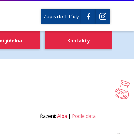
Zápis do 1. třídy
ní jídelna
Kontakty
Řazení:
Alba
|
Podle data