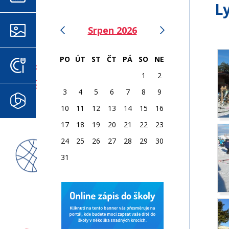
L
‹
›
Srpen 2026
FOTOGALERIE
PO
ÚT
ST
ČT
PÁ
SO
NE
JÍDELNÍČEK
1
2
3
4
5
6
7
8
9
MICROSOFT 365
10
11
12
13
14
15
16
17
18
19
20
21
22
23
24
25
26
27
28
29
30
31