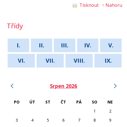
Tisknout
↑ Nahoru
Třídy
I.
II.
III.
IV.
V.
VI.
VII.
VIII.
IX.
‹
›
Srpen 2026
PO
ÚT
ST
ČT
PÁ
SO
NE
1
2
3
4
5
6
7
8
9