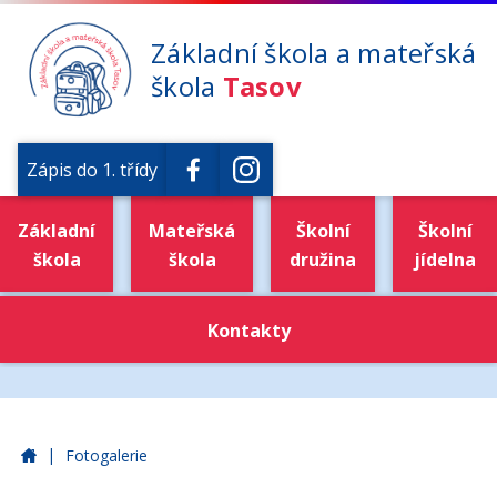
Základní škola a mateřská
škola
Tasov
Zápis do 1. třídy
Základní
Mateřská
Školní
Školní
škola
škola
družina
jídelna
Kontakty
|
Základní škola a mateřská škola Tasov
Fotogalerie