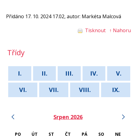
Přidáno 17. 10. 2024 17.02, autor: Markéta Malcová
Tisknout
↑ Nahoru
Třídy
I.
II.
III.
IV.
V.
VI.
VII.
VIII.
IX.
‹
›
Srpen 2026
PO
ÚT
ST
ČT
PÁ
SO
NE