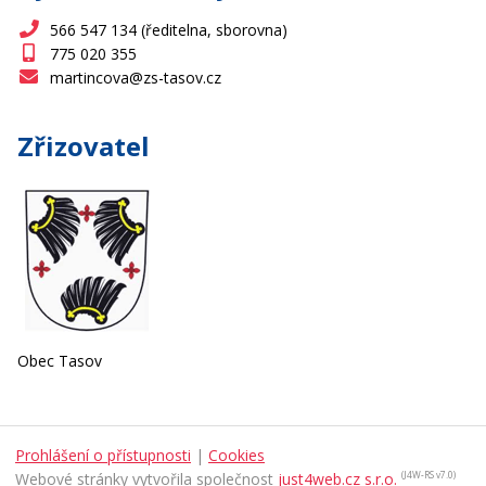
566 547 134 (ředitelna, sborovna)
775 020 355
martincova@zs-tasov.cz
Zřizovatel
Obec Tasov
Prohlášení o přístupnosti
|
Cookies
Webové stránky vytvořila společnost
just4web.cz s.r.o.
(J4W-RS v7.0)