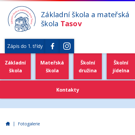
Základní škola a mateřská
škola
Tasov
Zápis do 1. třídy
Základní
Mateřská
Školní
Školní
škola
škola
družina
jídelna
Kontakty
|
Základní škola a mateřská škola Tasov
Fotogalerie