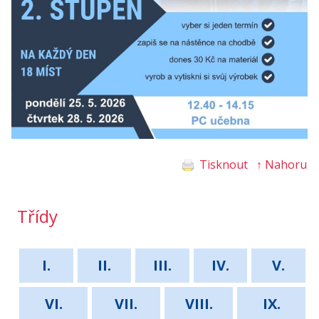
Tisknout
↑ Nahoru
Třídy
I.
II.
III.
IV.
V.
VI.
VII.
VIII.
IX.