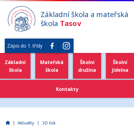
Základní škola a mateřská
škola
Tasov
Zápis do 1. třídy
Základní
Mateřská
Školní
Školní
škola
škola
družina
jídelna
Kontakty
|
|
Základní škola a mateřská škola Tasov
Aktuality
3D tisk