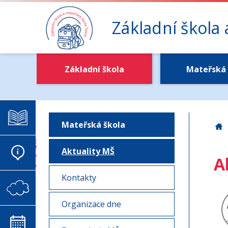
Základní škola
Základní škola
Mateřská 
ELEKTRONICKÁ ŽÁKOVSKÁ
Mateřská škola
Z
Aktuality MŠ
AKTUALITY
A
Kontakty
VIRTUÁLNÍ SCHRÁNKA DŮVĚRY
Organizace dne
KALENDÁŘ