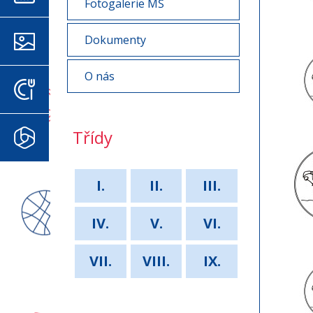
Fotogalerie MŠ
Dokumenty
FOTOGALERIE
O nás
JÍDELNÍČEK
Třídy
MICROSOFT 365
I.
II.
III.
IV.
V.
VI.
VII.
VIII.
IX.