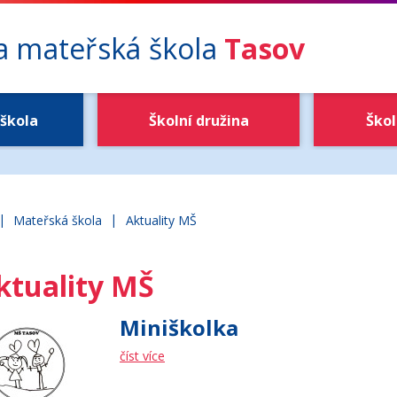
 a mateřská škola
Tasov
škola
Školní družina
Škol
|
|
ákladní škola a mateřská škola Tasov
Mateřská škola
Aktuality MŠ
ktuality MŠ
Miniškolka
číst více