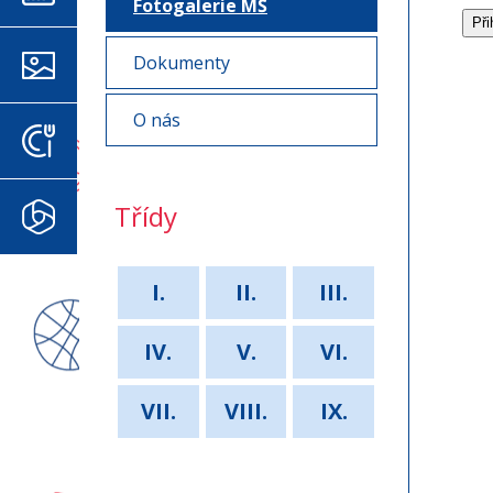
Fotogalerie MŠ
Dokumenty
FOTOGALERIE
O nás
JÍDELNÍČEK
Třídy
MICROSOFT 365
I.
II.
III.
IV.
V.
VI.
VII.
VIII.
IX.