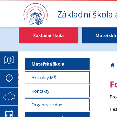
Základní škola
Základní škola
Mateřská 
ELEKTRONICKÁ ŽÁKOVSKÁ
Mateřská škola
Z
Aktuality MŠ
AKTUALITY
F
Kontakty
VIRTUÁLNÍ SCHRÁNKA DŮVĚRY
Pro
Organizace dne
Hes
KALENDÁŘ