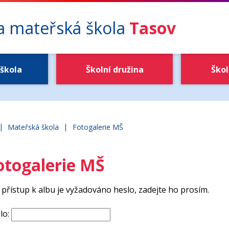
 a mateřská škola
Tasov
škola
Školní družina
Škol
|
|
ákladní škola a mateřská škola Tasov
Mateřská škola
Fotogalerie MŠ
otogalerie MŠ
 přístup k albu je vyžadováno heslo, zadejte ho prosím.
lo: