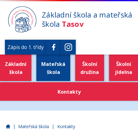
Základní škola a mateřská
škola
Tasov
Zápis do 1. třídy
Základní
Mateřská
Školní
Školní
škola
škola
družina
jídelna
Kontakty
|
|
Základní škola a mateřská škola Tasov
Mateřská škola
Kontakty