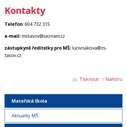
Kontakty
Telefon
: 604 732 315
e-mail:
mstasov@seznam.cz
zástupkyně ředitelky pro MŠ:
lucivnakova@zs-
tasov.cz
Tisknout
↑ Nahoru
Mateřská škola
Aktuality MŠ