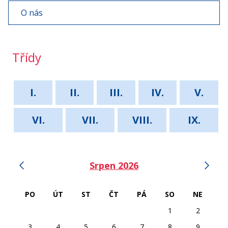
O nás
Třídy
I.
II.
III.
IV.
V.
VI.
VII.
VIII.
IX.
‹
›
Srpen 2026
PO
ÚT
ST
ČT
PÁ
SO
NE
1
2
3
4
5
6
7
8
9