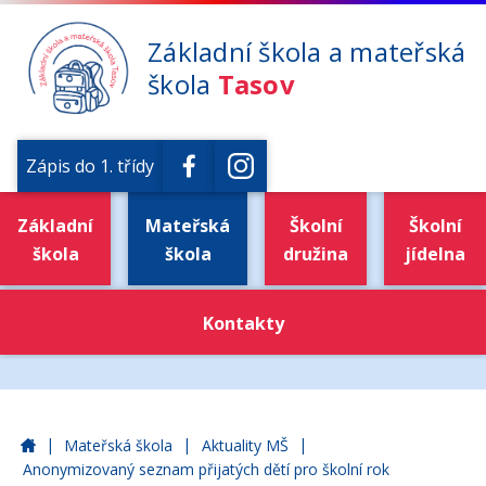
Základní škola a mateřská
škola
Tasov
Zápis do 1. třídy
Základní
Mateřská
Školní
Školní
škola
škola
družina
jídelna
Kontakty
|
|
|
Základní škola a mateřská škola Tasov
Mateřská škola
Aktuality MŠ
Anonymizovaný seznam přijatých dětí pro školní rok