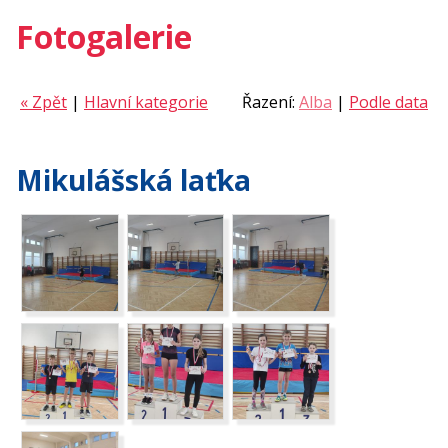
Fotogalerie
« Zpět
|
Hlavní kategorie
Řazení:
Alba
|
Podle data
Mikulášská laťka