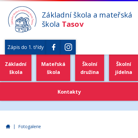
Základní škola a mateřská
škola
Tasov
Zápis do 1. třídy
Základní
Mateřská
Školní
Školní
škola
škola
družina
jídelna
Kontakty
|
Základní škola a mateřská škola Tasov
Fotogalerie