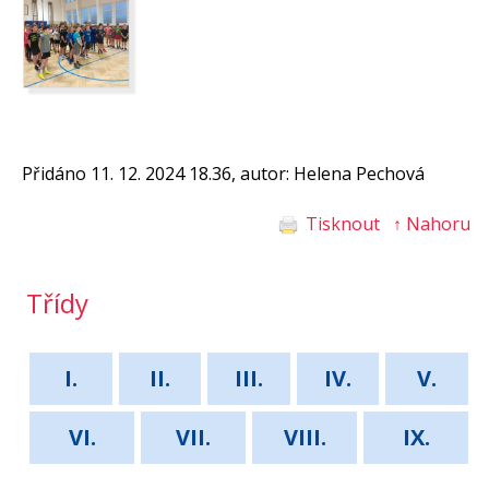
Přidáno 11. 12. 2024 18.36, autor: Helena Pechová
Tisknout
↑ Nahoru
Třídy
I.
II.
III.
IV.
V.
VI.
VII.
VIII.
IX.