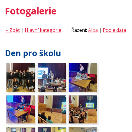
Fotogalerie
« Zpět
|
Hlavní kategorie
Řazení:
Alba
|
Podle data
Den pro školu