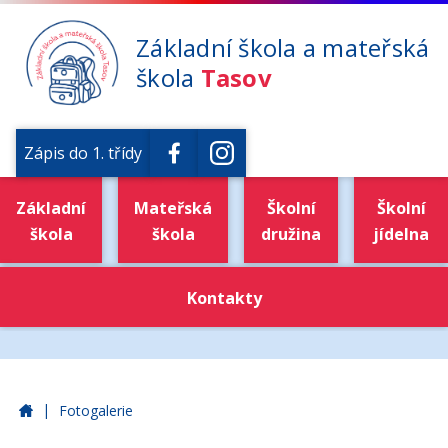
Základní škola a mateřská
škola
Tasov
Zápis do 1. třídy
Základní
Mateřská
Školní
Školní
škola
škola
družina
jídelna
Kontakty
|
Základní škola a mateřská škola Tasov
Fotogalerie