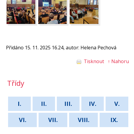
Přidáno 15. 11. 2025 16.24, autor: Helena Pechová
Tisknout
↑ Nahoru
Třídy
I.
II.
III.
IV.
V.
VI.
VII.
VIII.
IX.