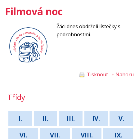
Filmová noc
Žáci dnes obdrželi lístečky s
podrobnostmi.
Tisknout
↑ Nahoru
Třídy
I.
II.
III.
IV.
V.
VI.
VII.
VIII.
IX.