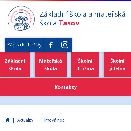
Základní škola a mateřská
škola
Tasov
Zápis do 1. třídy
Základní
Mateřská
Školní
Školní
škola
škola
družina
jídelna
Kontakty
|
|
Základní škola a mateřská škola Tasov
Aktuality
Filmová noc