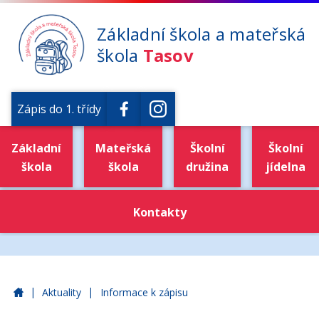
Základní škola a mateřská
škola
Tasov
Zápis do 1. třídy
Základní
Mateřská
Školní
Školní
škola
škola
družina
jídelna
Kontakty
|
|
Základní škola a mateřská škola Tasov
Aktuality
Informace k zápisu