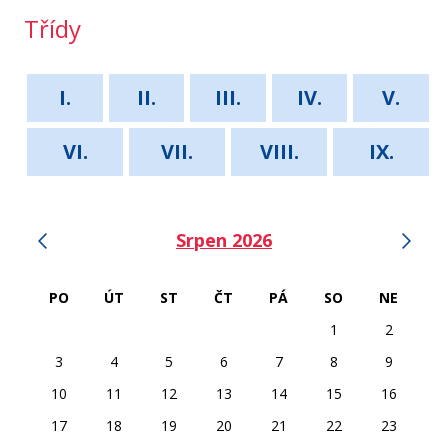
Třídy
I.
II.
III.
IV.
V.
VI.
VII.
VIII.
IX.
‹
›
Srpen 2026
PO
ÚT
ST
ČT
PÁ
SO
NE
1
2
3
4
5
6
7
8
9
10
11
12
13
14
15
16
17
18
19
20
21
22
23