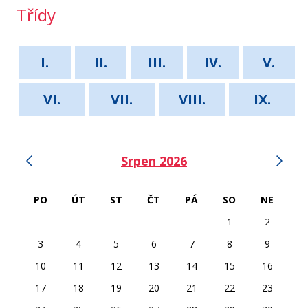
Třídy
I.
II.
III.
IV.
V.
VI.
VII.
VIII.
IX.
‹
›
Srpen 2026
PO
ÚT
ST
ČT
PÁ
SO
NE
1
2
3
4
5
6
7
8
9
10
11
12
13
14
15
16
17
18
19
20
21
22
23