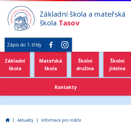
Základní škola a mateřská
škola
Tasov
Zápis do 1. třídy
Základní
Mateřská
Školní
Školní
škola
škola
družina
jídelna
Kontakty
|
|
Základní škola a mateřská škola Tasov
Aktuality
Informace pro rodiče