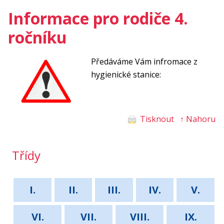
Informace pro rodiče 4.
ročníku
Předáváme Vám infromace z
hygienické stanice:
Tisknout
↑ Nahoru
Třídy
I.
II.
III.
IV.
V.
VI.
VII.
VIII.
IX.