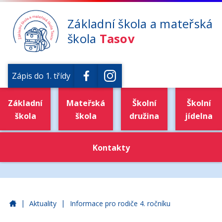
Základní škola a mateřská
škola
Tasov
Zápis do 1. třídy
Základní
Mateřská
Školní
Školní
škola
škola
družina
jídelna
Kontakty
|
|
Základní škola a mateřská škola Tasov
Aktuality
Informace pro rodiče 4. ročníku