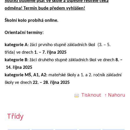
Soutěž budeme psát ve škole a úspěšné řešitele čeká
odměna! Termín bude předem vyhlášen!
Školní kolo probíhá online.
Orientační termíny:
kategorie A
: žáci prvního stupně základních škol (3. – 5.
třída) ve dnech
1. – 7. října 2025
kategorie B
: žáci druhého stupně základních škol ve dnech
8. –
14. října 2025
kategorie MŠ, A1, A2
: mateřské školy a 1. a 2. ročník základní
školy ve dnech
22. – 28. října 2025
Tisknout
↑ Nahoru
Třídy