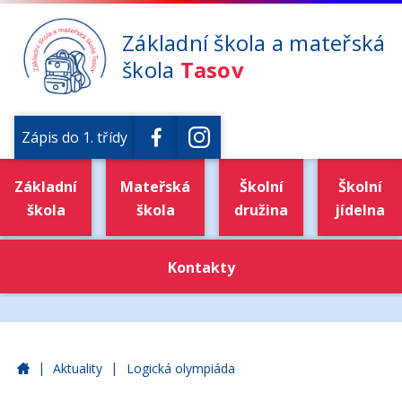
Základní škola a mateřská
škola
Tasov
Zápis do 1. třídy
Základní
Mateřská
Školní
Školní
škola
škola
družina
jídelna
Kontakty
|
|
Základní škola a mateřská škola Tasov
Aktuality
Logická olympiáda