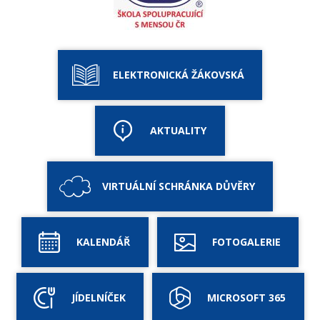
ELEKTRONICKÁ ŽÁKOVSKÁ
AKTUALITY
VIRTUÁLNÍ SCHRÁNKA DŮVĚRY
KALENDÁŘ
FOTOGALERIE
JÍDELNÍČEK
MICROSOFT 365