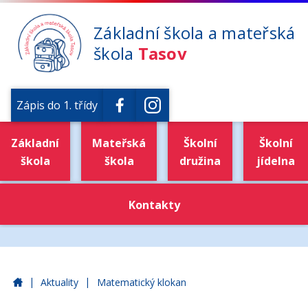
Základní škola a mateřská
škola
Tasov
Zápis do 1. třídy
Základní
Mateřská
Školní
Školní
škola
škola
družina
jídelna
Kontakty
|
|
Základní škola a mateřská škola Tasov
Aktuality
Matematický klokan