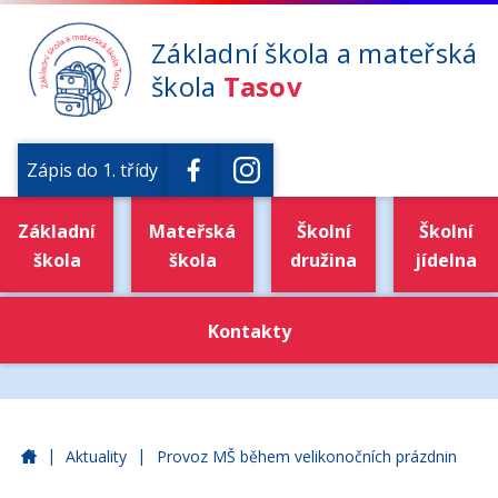
Základní škola a mateřská
škola
Tasov
Zápis do 1. třídy
Základní
Mateřská
Školní
Školní
škola
škola
družina
jídelna
Kontakty
|
|
Základní škola a mateřská škola Tasov
Aktuality
Provoz MŠ během velikonočních prázdnin