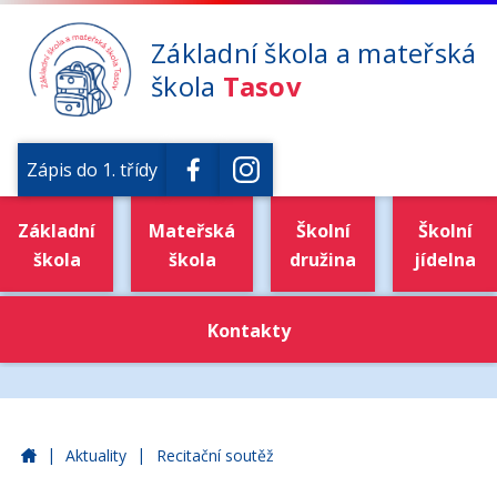
Základní škola a mateřská
škola
Tasov
Zápis do 1. třídy
Základní
Mateřská
Školní
Školní
škola
škola
družina
jídelna
Kontakty
|
|
Základní škola a mateřská škola Tasov
Aktuality
Recitační soutěž