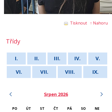
Tisknout
↑ Nahoru
Třídy
I.
II.
III.
IV.
V.
VI.
VII.
VIII.
IX.
‹
›
Srpen 2026
PO
ÚT
ST
ČT
PÁ
SO
NE