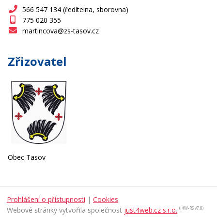
566 547 134 (ředitelna, sborovna)
775 020 355
martincova@zs-tasov.cz
Zřizovatel
Obec Tasov
Prohlášení o přístupnosti
|
Cookies
Webové stránky vytvořila společnost
just4web.cz s.r.o.
(J4W-RS v7.0)