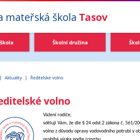
 a mateřská škola
Tasov
škola
Školní družina
Škol
|
|
ákladní škola a mateřská škola Tasov
Aktuality
Ředitelské volno
editelské volno
Vážení rodiče,
sděluji Vám, že dle § 24 odst.2 zákona č. 561/200
volno z důvodu opravy vodovodního potrubí v obci
probíhá výuka podle rozvrhu.