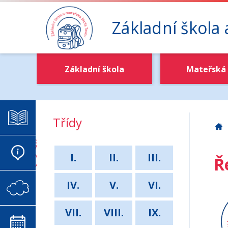
Základní škola
Základní škola
Mateřská 
ELEKTRONICKÁ ŽÁKOVSKÁ
Třídy
Z
AKTUALITY
I.
II.
III.
Ř
IV.
V.
VI.
VIRTUÁLNÍ SCHRÁNKA DŮVĚRY
VII.
VIII.
IX.
KALENDÁŘ