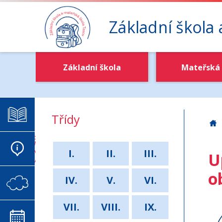
Základní škola
Základní škola
Mateřská 
ELEKTRONICKÁ ŽÁKOVSKÁ
Třídy
Z
AKTUALITY
I.
II.
III.
U
o
IV.
V.
VI.
VIRTUÁLNÍ SCHRÁNKA DŮVĚRY
VII.
VIII.
IX.
KALENDÁŘ