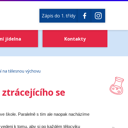
Zápis do 1. třídy
ní jídelna
Kontakty
ní na tělesnou výchovu
ztrácejícího se
í ve škole. Paralelně s tím ale naopak nacházíme
u vedeni k tomu, aby si po každém tělocviku