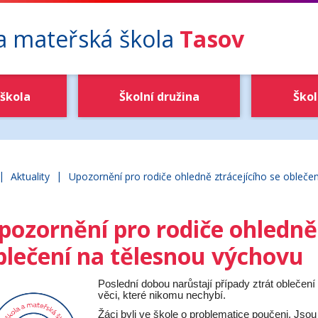
 a mateřská škola
Tasov
škola
Školní družina
Škol
|
|
ákladní škola a mateřská škola Tasov
Aktuality
Upozornění pro rodiče ohledně ztrácejícího se obleče
pozornění pro rodiče ohledně 
blečení na tělesnou výchovu
Poslední dobou narůstají případy ztrát oblečen
věci, které nikomu nechybí.
Žáci byli ve škole o problematice poučeni. Jso