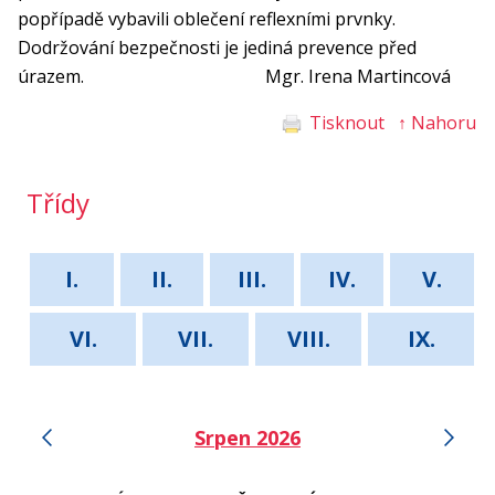
popřípadě vybavili oblečení reflexními prvnky.
Dodržování bezpečnosti je jediná prevence před
úrazem. Mgr. Irena Martincová
Tisknout
↑ Nahoru
Třídy
I.
II.
III.
IV.
V.
VI.
VII.
VIII.
IX.
‹
›
Srpen 2026