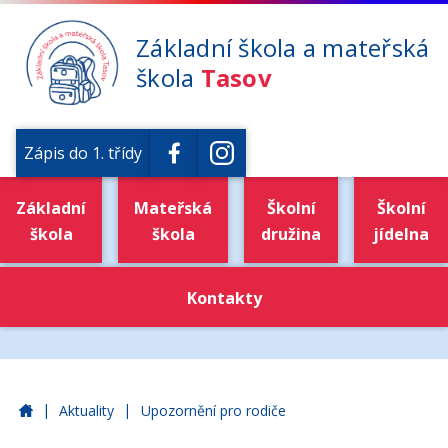
Základní škola a mateřská
škola
Tasov
Zápis do 1. třídy
Základní
Mateřská
Školní
Školní
škola
škola
družina
jídelna
Kontakty
|
|
Základní škola a mateřská škola Tasov
Aktuality
Upozornění pro rodiče