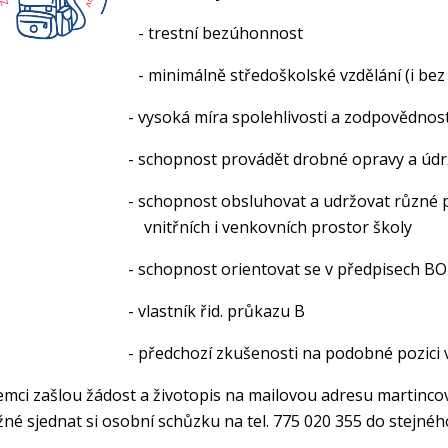
- trestní bezúhonnost
- minimálně středoškolské vzdělání (i bez
vysoká míra spolehlivosti a zodpovědnost
schopnost provádět drobné opravy a údržb
schopnost obsluhovat a udržovat různé přístroj
itřních i venkovních prostor školy
schopnost orientovat se v předpisech BO
vlastník řid. průkazu B
předchozí zkušenosti na podobné pozici v
emci zašlou žádost a životopis na mailovou adresu martinco
né sjednat si osobní schůzku na tel. 775 020 355 do stejnéh