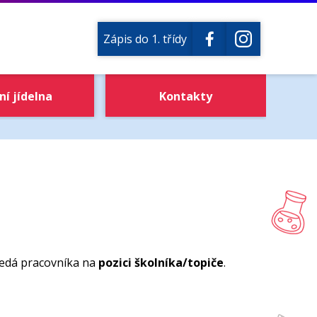
Zápis do 1. třídy
ní jídelna
Kontakty
ledá pracovníka na
pozici školníka/topiče
.