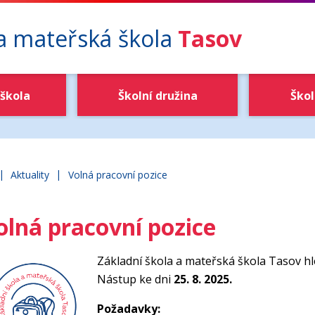
 a mateřská škola
Tasov
škola
Školní družina
Škol
|
|
ákladní škola a mateřská škola Tasov
Aktuality
Volná pracovní pozice
olná pracovní pozice
Základní škola a mateřská škola Tasov h
Nástup ke dni
25. 8. 2025.
Požadavky: