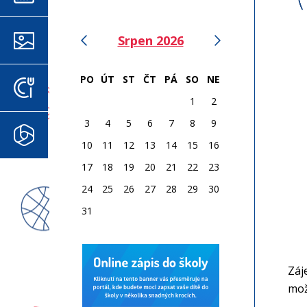
‹
›
Srpen 2026
FOTOGALERIE
PO
ÚT
ST
ČT
PÁ
SO
NE
- 
JÍDELNÍČEK
1
2
- 
3
4
5
6
7
8
9
MICROSOFT 365
- 
10
11
12
13
14
15
16
vn
17
18
19
20
21
22
23
- 
24
25
26
27
28
29
30
31
- 
- 
Záj
mož