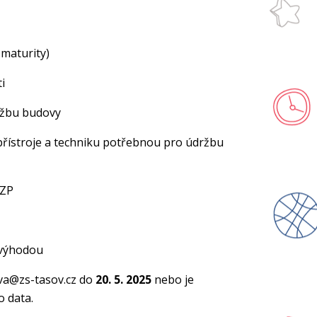
 maturity)
i
u budovy
e a techniku potřebnou pro údržbu
ZP
ýhodou
va@zs-tasov.cz do
20. 5. 2025
nebo je
o data.