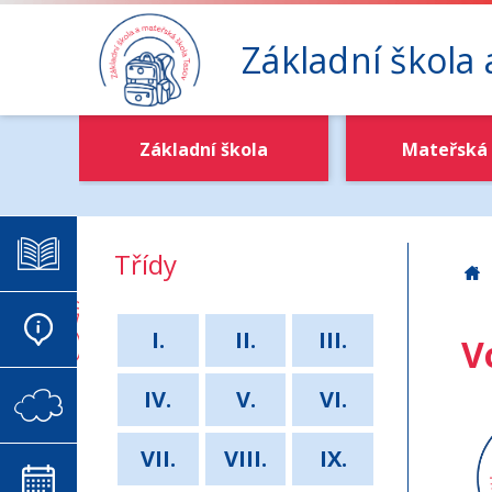
Základní škola
Základní škola
Mateřská 
ELEKTRONICKÁ ŽÁKOVSKÁ
Třídy
Z
AKTUALITY
I.
II.
III.
V
IV.
V.
VI.
VIRTUÁLNÍ SCHRÁNKA DŮVĚRY
VII.
VIII.
IX.
KALENDÁŘ