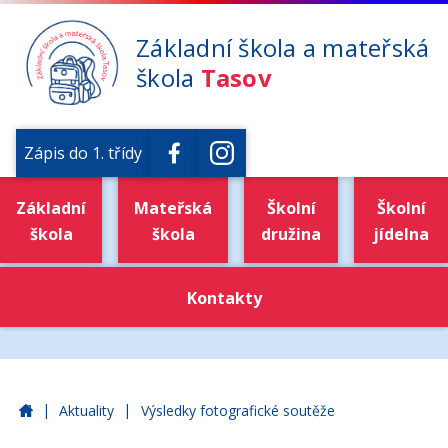
Základní škola a mateřská
škola
Tasov
Zápis do 1. třídy
Základní
Mateřská
Školní
Školní
škola
škola
družina
jídelna
Kontakty
|
|
Základní škola a mateřská škola Tasov
Aktuality
Výsledky fotografické soutěže