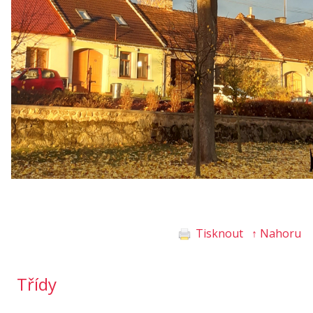
Tisknout
↑ Nahoru
Třídy