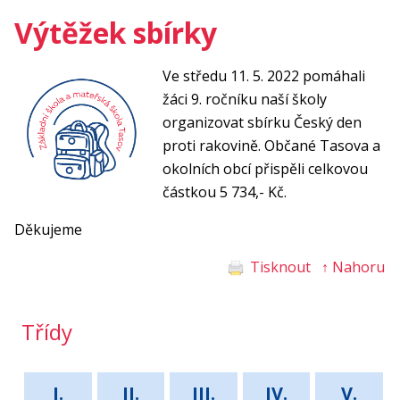
Výtěžek sbírky
Ve středu 11. 5. 2022 pomáhali
žáci 9. ročníku naší školy
organizovat sbírku Český den
proti rakovině. Občané Tasova a
okolních obcí přispěli celkovou
částkou 5 734,- Kč.
Děkujeme
Tisknout
↑ Nahoru
Třídy
I.
II.
III.
IV.
V.