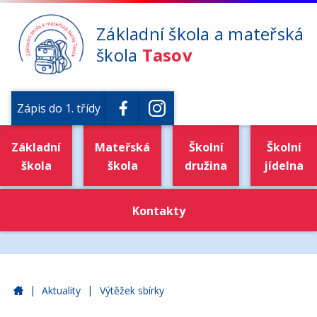
Základní škola a mateřská
škola
Tasov
Zápis do 1. třídy
Základní
Mateřská
Školní
Školní
škola
škola
družina
jídelna
Kontakty
|
|
Základní škola a mateřská škola Tasov
Aktuality
Výtěžek sbírky