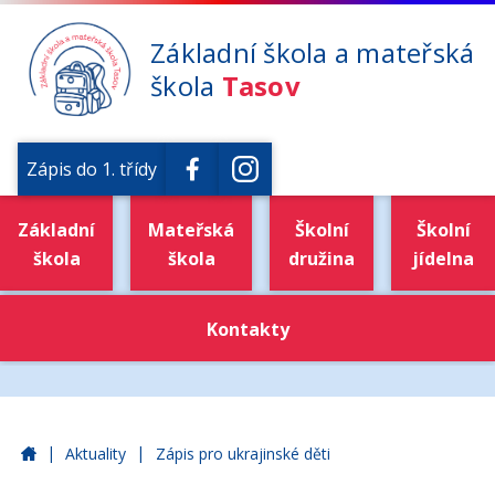
Základní škola a mateřská
škola
Tasov
Zápis do 1. třídy
Základní
Mateřská
Školní
Školní
škola
škola
družina
jídelna
Kontakty
|
|
Základní škola a mateřská škola Tasov
Aktuality
Zápis pro ukrajinské děti