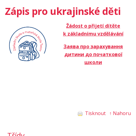
Zápis pro ukrajinské děti
Žádost o přijetí dítěte
k základnímu vzdělávání
Заява про зарахування
дитини до початкової
школи
Tisknout
↑ Nahoru
Třídy